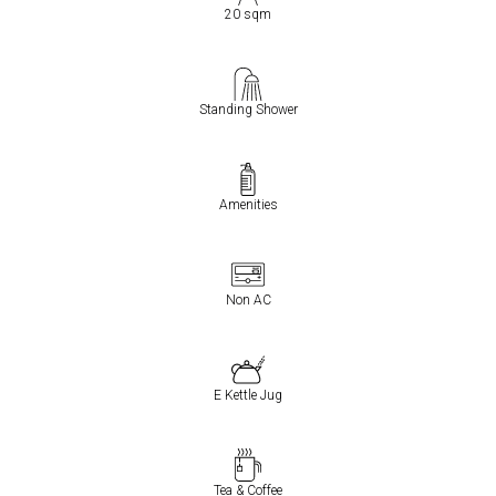
20 sqm
Standing Shower
Amenities
Non AC
E Kettle Jug
Tea & Coffee