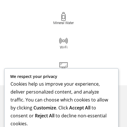
Mineral Water
Wi-Fi
32" LCD TV
We respect your privacy
Cookies help us improve your experience,
deliver personalized content, and analyze
GRAND METRO HOTEL PUNCAK
traffic. You can choose which cookies to allow
Jl. Raya Puncak KM 88 Ciloto
by clicking
Customize
. Click
Accept All
to
Cianjur, Jawa Barat 43253
consent or
Reject All
to decline non-essential
T. 0263512732 WA. 08111047899
Download Brochure & Price
cookies.